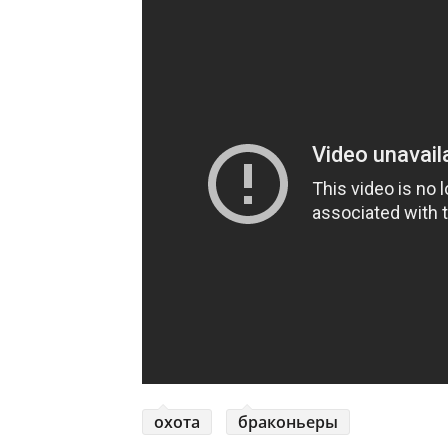
охота
браконьеры