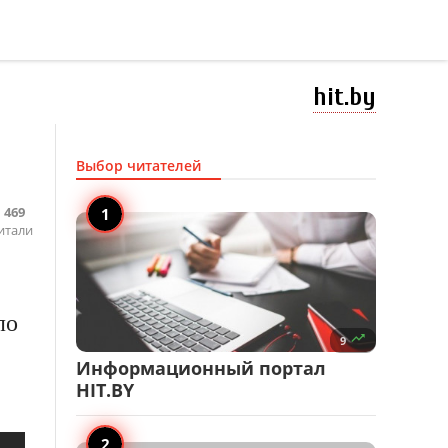
hit.by
Выбор читателей
469
итали
ло

9
Информационный портал
HIT.BY