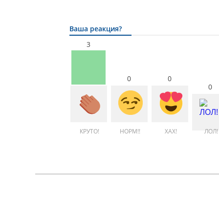
Ваша реакция?
3
0
0
0
КРУТО!
НОРМ!!
ХАХ!
ЛОЛ!