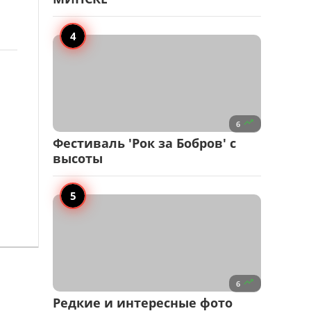

6
Фестиваль 'Рок за Бобров' с
высоты

6
Редкие и интересные фото