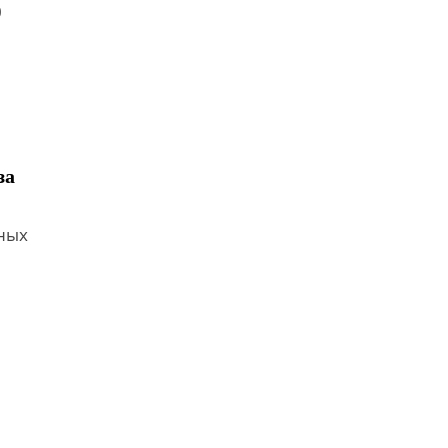
0
за
тных