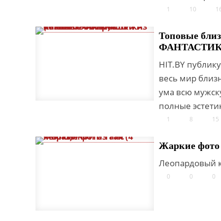
1
10
1
Топовые близ
ФАНТАСТИК
HIT.BY публик
весь мир близн
ума всю мужск
полные эстетик
1
8
15
Жаркие фото
Леопардовый к
0
0
0