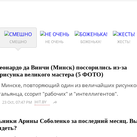
СМЕШНО
НЕ ОЧЕНЬ
БОЖЕНЬКА!
ЖЕСТЬ!
еонардо да Винчи (Минск) поссорились из-за
рисунка великого мастера (5 ФОТО)
 Минске, повторяющий один из величайших рисунко
альянца, ссорит "рабочих" и "интеллигентов".
HIT.BY
23 Oct, 07:47 PM

ьники Арины Соболенко за последний месяц. В
идеть?