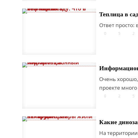
Теплица в са
Ответ просто: в
0
5
2
Информацион
Очень хорошо, 
проекте много
0
2
5
Какие диноза
На территории