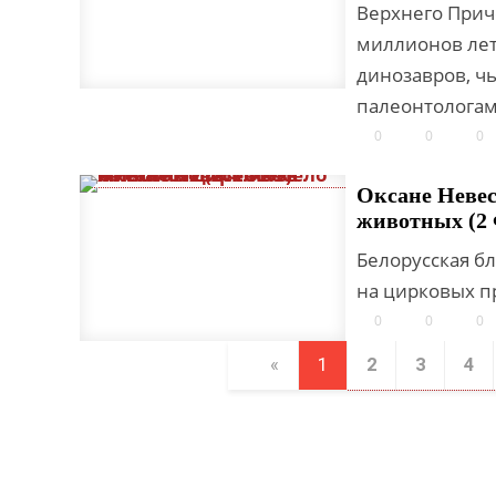
Верхнего Прич
миллионов лет
динозавров, ч
палеонтологам
0
0
0
Оксане Невесе
животных (2
Белорусская б
на цирковых п
0
0
0
«
1
2
3
4