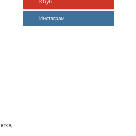
Ютуб
Инстаграм
6
ется,