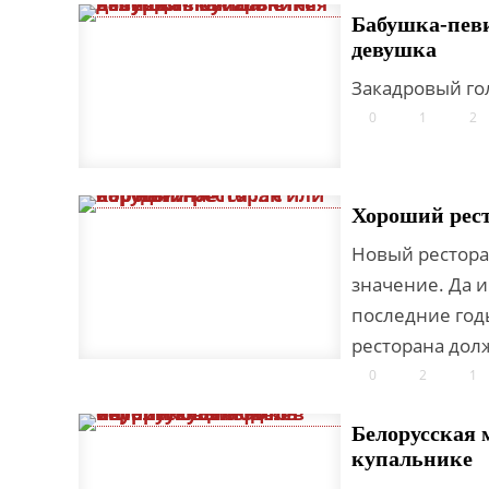
Бабушка-певи
девушка
Закадровый го
0
1
2
Хороший ресто
Новый рестора
значение. Да 
последние годы
ресторана долж
0
2
1
Белорусская 
купальнике