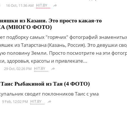
HIT.BY
6
16 Oct, 11:36 AM

няшки из Казани. Это просто какая-то
А (МНОГО ФОТО)
ует подборку самых "горячих" фотографий знамениты
яшек из Татарстана (Казань, Россия). Это девушки сво
ую половину Земли. Просто посмотрите на эти фотог
и, здоровья, красоты и привлекате...
HIT.BY
29 Oct, 02:26 PM

 Таис Рыбакиной из Тая (4 ФОТО)
упальник сводит поклонников Таис с ума
HIT.BY
9 Feb, 12:02 PM
