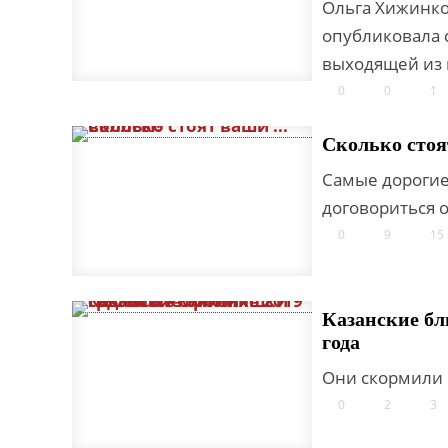
Ольга Хижинко
опубликовала с
выходящей из м
0
0
1
Сколько стоя
Самые дорогие 
договориться 
0
9
15
Казанские бл
года
Они скормили 
0
2
3