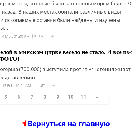
ерноморья, которые были затоплены морем более 7
 назад. В наших местах обитали различные виды
ьи ископаемые останки были найдены и изучены
и...
HIT.BY
4 Mar, 01:38 PM

лой в минском цирке весело не стало. И всё из-
 ФОТО)
логерша (700.000) выступила против угнетения живо
редставлениях
HIT.BY
13 Feb, 10:24 AM

5
6
7
8
9
10
11
»
Вернуться на главную