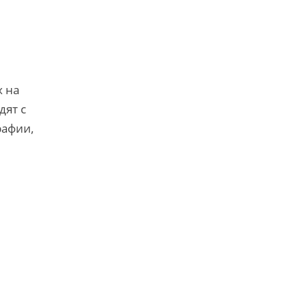
х на
дят с
рафии,