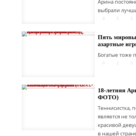
Арина постоян
выбрали лучш
0
5
2
Пять мировых
азартные иг
Богатые тоже 
0
2
3
18-летняя Ар
ФОТО)
Теннисистка, п
является не т
красивой девуш
в нашей стране