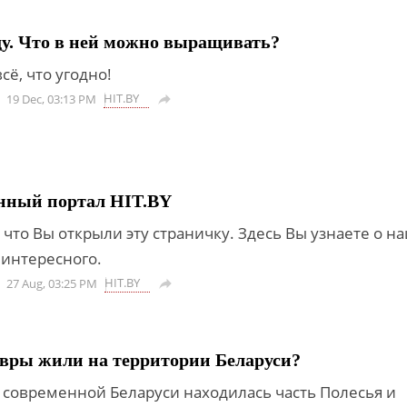
ду. Что в ней можно выращивать?
сё, что угодно!
HIT.BY
19 Dec, 03:13 PM

ный портал HIT.BY
что Вы открыли эту страничку. Здесь Вы узнаете о н
 интересного.
HIT.BY
27 Aug, 03:25 PM

вры жили на территории Беларуси?
 современной Беларуси находилась часть Полесья и