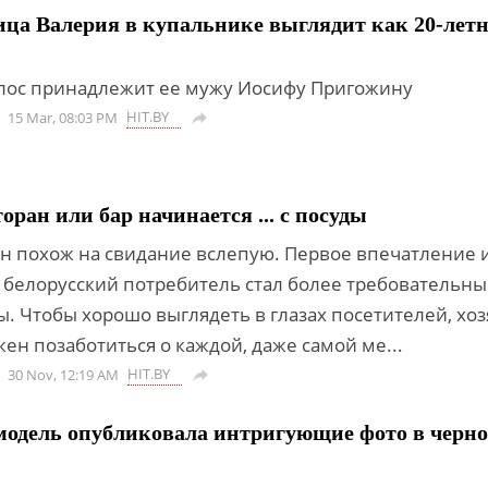
ца Валерия в купальнике выглядит как 20-лет
лос принадлежит ее мужу Иосифу Пригожину
HIT.BY
15 Mar, 08:03 PM

ран или бар начинается ... с посуды
н похож на свидание вслепую. Первое впечатление 
и белорусский потребитель стал более требовательны
. Чтобы хорошо выглядеть в глазах посетителей, хо
ен позаботиться о каждой, даже самой ме...
HIT.BY
30 Nov, 12:19 AM

модель опубликовала интригующие фото в черн