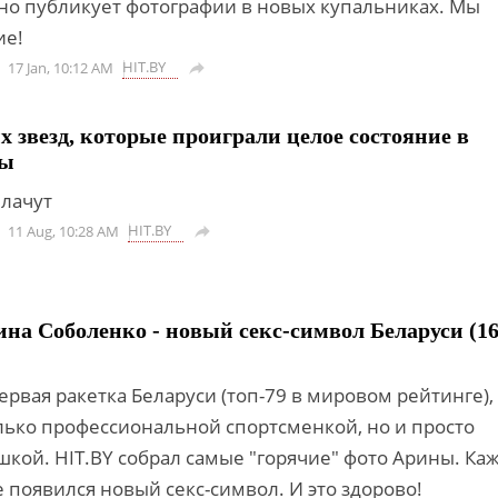
но публикует фотографии в новых купальниках. Мы
ие!
HIT.BY
17 Jan, 10:12 AM

 звезд, которые проиграли целое состояние в
ры
плачут
HIT.BY
11 Aug, 10:28 AM

ина Соболенко - новый секс-символ Беларуси (1
ервая ракетка Беларуси (топ-79 в мировом рейтинге),
олько профессиональной спортсменкой, но и просто
кой. HIT.BY собрал самые "горячие" фото Арины. Каж
 появился новый секс-символ. И это здорово!