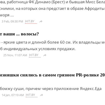
ва, работница ФК Динамо (Брест) и бывшая Мисс Бела
нимки, на которых она предстает в образе Афродиты 
оря ...
HIT.BY
3 Feb, 09:30 PM

т ваши ... волосы?
- яркие цвета и длиной более 60 см. Их владельцы м
об индивидуальных условиях продажи.
HIT.BY
25 Nov, 11:07 AM

изняшки снялись в самом грязном PR-ролике 20
бомжу суши, причем через приложение Яндекс.Еда
HIT.BY
14 Jan, 07:19 AM
