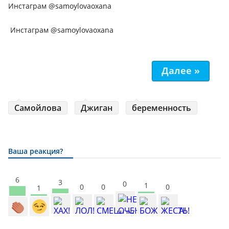
Инстаграм @samoylovaoxana
Инстаграм @samoylovaoxana
Далее »
Самойлова
Джиган
беременность
Ваша реакция?
6
3
0
1
0
0
0
1