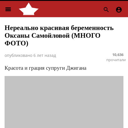
menu


Нереально красивая беременность
Оксаны Самойловой (МНОГО
ФОТО)
10,636
опубликовано
6 лет назад
прочитали
Красота и грация супруги Джигана