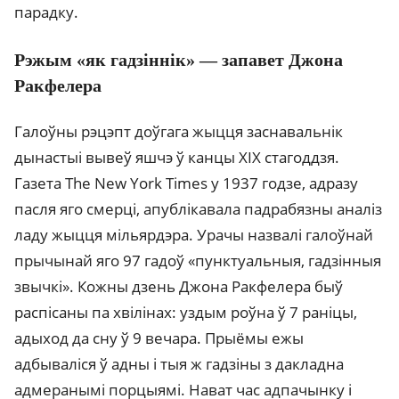
парадку.
Рэжым «як гадзіннік» — запавет Джона
Ракфелера
Галоўны рэцэпт доўгага жыцця заснавальнік
дынастыі вывеў яшчэ ў канцы XIX стагоддзя.
Газета The New York Times у 1937 годзе, адразу
пасля яго смерці, апублікавала падрабязны аналіз
ладу жыцця мільярдэра. Урачы назвалі галоўнай
прычынай яго 97 гадоў «пунктуальныя, гадзінныя
звычкі». Кожны дзень Джона Ракфелера быў
распісаны па хвілінах: уздым роўна ў 7 раніцы,
адыход да сну ў 9 вечара. Прыёмы ежы
адбываліся ў адны і тыя ж гадзіны з дакладна
адмеранымі порцыямі. Нават час адпачынку і