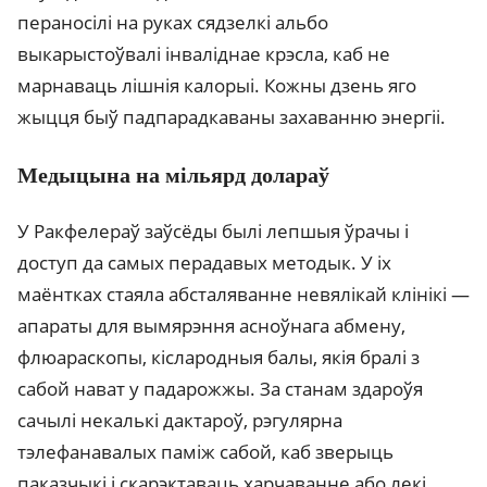
пераносілі на руках сядзелкі альбо
выкарыстоўвалі інваліднае крэсла, каб не
марнаваць лішнія калорыі. Кожны дзень яго
жыцця быў падпарадкаваны захаванню энергіі.
Медыцына на мільярд долараў
У Ракфелераў заўсёды былі лепшыя ўрачы і
доступ да самых перадавых методык. У іх
маёнтках стаяла абсталяванне невялікай клінікі —
апараты для вымярэння асноўнага абмену,
флюараскопы, кіслародныя балы, якія бралі з
сабой нават у падарожжы. За станам здароўя
сачылі некалькі дактароў, рэгулярна
тэлефанавалых паміж сабой, каб зверыць
паказчыкі і скарэктаваць харчаванне або лекі.