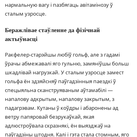
нармальную вагу і пазбягаць авітамінозу ў
сталым узросце.
Беражлівае стаўленне да фізічнай
актыўнасці
Ракфелер-старэйшы любіў гольф, але з гадамі
ўрачы абмежавалі яго гульню, замяніўшы больш
шкадлівай нагрузкай. У сталым узросце замест
гольфа ён здзяйсняў паўгадзінныя паездкі ў
спецыяльна сканструяваным аўтамабілі —
напалову адкрытым, напалову закрытым, з
падагрэвам. Кутаны ў коўдры і абаронены ад
ветру папяровай безрукаўкай, якая
адлюстроўвала скразнякі, ён выязджаў на
паўгадзіны штодня. Калі і гэта стала стомным, яго