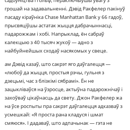
садоўніцтва і гольф, пераключыўшы ўвагу з
грошай на задавальненні. Дэвід Ракфелер пакінуў
пасаду кіраўніка Chase Manhattan Bank у 66 гадоў,
прысвяціўшы астатак жыцця дабрачыннасці,
падарожжам і хобі. Напрыклад, ён сабраў
калекцыю з 40 тысяч жукоў — адно з
найбуйнейшых сходаў насякомых у свеце.
ам Дэвід казаў, што сакрэт яго даўгалецця —
«любоў да жыцця, простыя рэчы, гульня з
дзецьмі, час з блізкімі сябрамі». Ён не
зацыкліваўся на ўзросце, актыўна падарожнічаў і
захоўваў цікаўнасць да свету. Джон Ракфелер жа
на ўсе роспыты пра сакрэт даўгалецця адказваў з
усмешкай: «Я проста рана кладуся і шмат
смяюся». І дадаваў, што адпачынак — гэта не