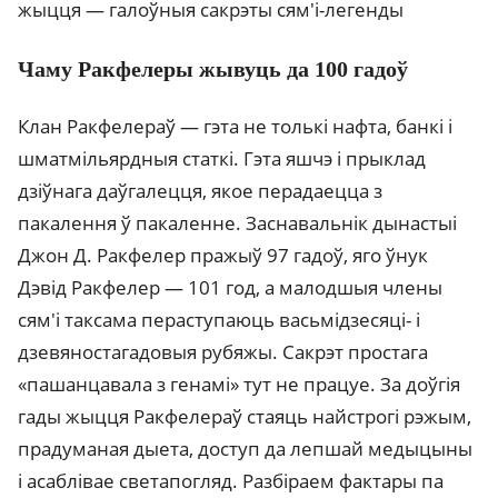
жыцця — галоўныя сакрэты сям'і-легенды
Чаму Ракфелеры жывуць да 100 гадоў
Клан Ракфелераў — гэта не толькі нафта, банкі і
шматмільярдныя статкі. Гэта яшчэ і прыклад
дзіўнага даўгалецця, якое перадаецца з
пакалення ў пакаленне. Заснавальнік дынастыі
Джон Д. Ракфелер пражыў 97 гадоў, яго ўнук
Дэвід Ракфелер — 101 год, а малодшыя члены
сям'і таксама пераступаюць васьмідзесяці- і
дзевяностагадовыя рубяжы. Сакрэт простага
«пашанцавала з генамі» тут не працуе. За доўгія
гады жыцця Ракфелераў стаяць найстрогі рэжым,
прадуманая дыета, доступ да лепшай медыцыны
і асаблівае светапогляд. Разбіраем фактары па