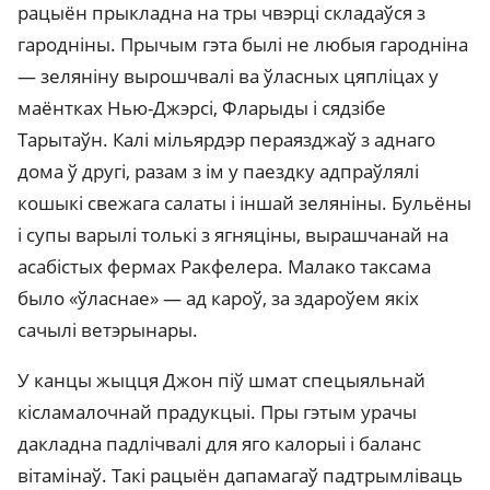
рацыён прыкладна на тры чвэрці складаўся з
гародніны. Прычым гэта былі не любыя гародніна
— зеляніну вырошчвалі ва ўласных цяпліцах у
маёнтках Нью-Джэрсі, Фларыды і сядзібе
Тарытаўн. Калі мільярдэр пераязджаў з аднаго
дома ў другі, разам з ім у паездку адпраўлялі
кошыкі свежага салаты і іншай зеляніны. Бульёны
і супы варылі толькі з ягняціны, вырашчанай на
асабістых фермах Ракфелера. Малако таксама
было «ўласнае» — ад кароў, за здароўем якіх
сачылі ветэрынары.
У канцы жыцця Джон піў шмат спецыяльнай
кісламалочнай прадукцыі. Пры гэтым урачы
дакладна падлічвалі для яго калорыі і баланс
вітамінаў. Такі рацыён дапамагаў падтрымліваць