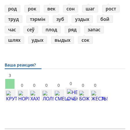
род
рок
век
сон
шаг
рост
труд
тэрмін
зуб
уздых
бой
час
сеў
плод
ряд
запас
шлях
удых
выдых
сок
Ваша реакция?
3
0
0
0
0
0
0
0