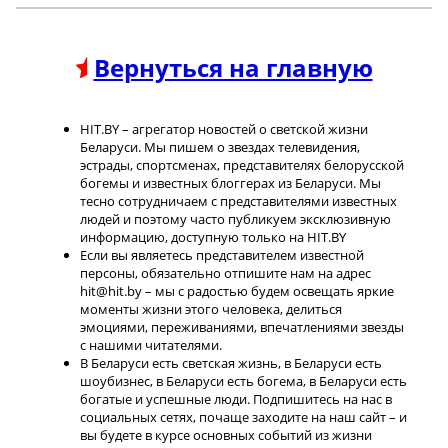
Вернуться на главную
HIT.BY – агрегатор новостей о светской жизни
Беларуси. Мы пишем о звездах телевидения,
эстрады, спортсменах, представителях белорусской
богемы и известных блоггерах из Беларуси. Мы
тесно сотрудничаем с представителями известных
людей и поэтому часто публикуем эксклюзивную
информацию, доступную только на HIT.BY
Если вы являетесь представителем известной
персоны, обязательно отпишите нам на адрес
hit@hit.by – мы с радостью будем освещать яркие
моменты жизни этого человека, делиться
эмоциями, переживаниями, впечатлениями звезды
с нашими читателями.
В Беларуси есть светская жизнь, в Беларуси есть
шоубизнес, в Беларуси есть богема, в Беларуси есть
богатые и успешные люди. Подпишитесь на нас в
социальных сетях, почаще заходите на наш сайт – и
вы будете в курсе основных событий из жизни