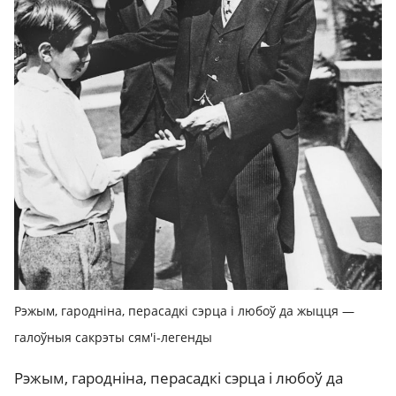
Рэжым, гародніна, перасадкі сэрца і любоў да жыцця —
галоўныя сакрэты сям'і-легенды
Рэжым, гародніна, перасадкі сэрца і любоў да