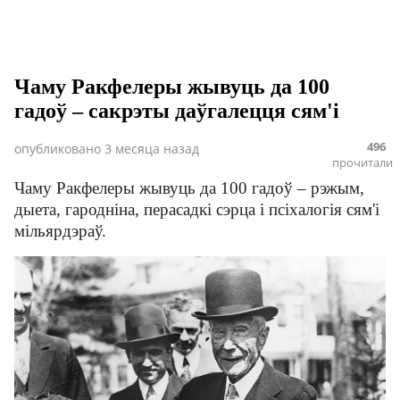
Чаму Ракфелеры жывуць да 100
гадоў – сакрэты даўгалецця сям'і
496
опубликовано
3 месяца назад
прочитали
Чаму Ракфелеры жывуць да 100 гадоў – рэжым,
дыета, гародніна, перасадкі сэрца і псіхалогія сям'і
мільярдэраў.