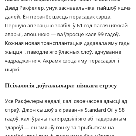
Дэвід Ракфелер, унук заснавальніка, пайшоў яшчэ
далей. Ён перанёс шэсць перасадак сэрца.
Першую аперацыю зрабілі ў 61 год пасля цяжкай
аварыі, апошнюю — ва ўзросце каля 99 гадоў.
Кожная новая трансплантацыя дадавала яму гады
жыцця і, паводле яго ўласных слоў, адчуванне
«адраджэння». Акрамя сэрца яму перасадзілі і
ныркі.
Псіхалогія доўгажыхара: ніякага стрэсу
Усе Ракфелеры ведалі, калі своечасова адысці ад
спраў. Джон сышоў з кіравання Standard Oil у 58
гадоў, калі ўрачы папярэдзілі яго аб падарваным
здароўі — ён змяніў гонку за прыбыткам на