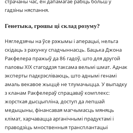
страчаны час, ён дапамагае рабіць больш у
гадзіны няспання.
Генетыка, грошы ці склад розуму?
Нягледзячы на ўсе рэжымы і аперацыі, нельга
скідаць з рахунку спадчыннасць. Бацька Джона
Ракфелера пражыў да 86 гадоў, што для другой
паловы XIX стагоддзя таксама вельмі шмат. Аднак
эксперты падкрэсліваюць, што аднымі генамі
амаль векавое жыццё не тлумачыцца. У выпадку
з кланам Ракфелераў спрацаваў комплекс:
жорсткая дысцыпліна, доступ да лепшай
медыцыны, фінансавая магчымасць мяняць
клімат, харчавацца арганічнымі прадуктамі і
праводзіць мноственныя трансплантацыі