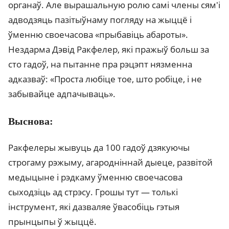
органаў. Але вырашальную ролю самі члены сям'і
адводзяць пазітыўнаму погляду на жыццё і
ўменню своечасова «прыбавіць абароты».
Нездарма Дэвід Ракфелер, які пражыў больш за
сто гадоў, на пытанне пра рэцэпт нязменна
адказваў: «Проста любіце тое, што робіце, і не
забывайце адпачываць».
Выснова:
Ракфелеры жывуць да 100 гадоў дзякуючы
строгаму рэжыму, агародніннай дыеце, развітой
медыцыне і рэдкаму ўменню своечасова
сыходзіць ад стрэсу. Грошы тут — толькі
інструмент, які дазваляе ўвасобіць гэтыя
прынцыпы ў жыццё.