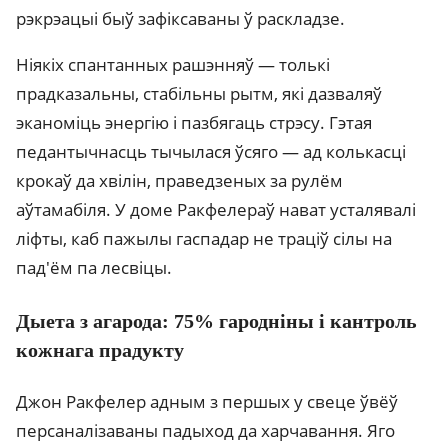
рэкрэацыі быў зафіксаваны ў раскладзе.
Ніякіх спантанных рашэнняў — толькі
прадказальны, стабільны рытм, які дазваляў
эканоміць энергію і пазбягаць стрэсу. Гэтая
педантычнасць тычылася ўсяго — ад колькасці
крокаў да хвілін, праведзеных за рулём
аўтамабіля. У доме Ракфелераў нават усталявалі
ліфты, каб пажылы гаспадар не траціў сілы на
пад'ём па лесвіцы.
Дыета з агарода: 75% гародніны і кантроль
кожнага прадукту
Джон Ракфелер адным з першых у свеце ўвёў
персаналізаваны падыход да харчавання. Яго