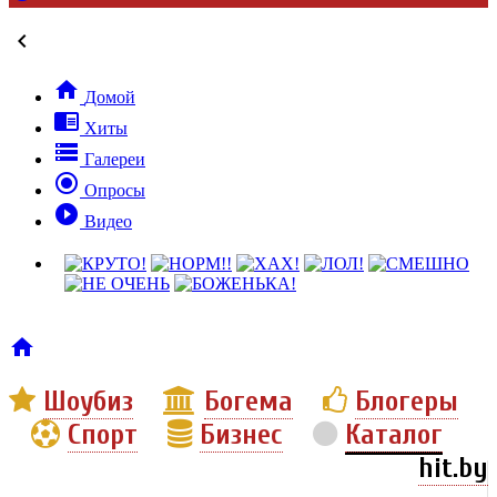


Домой

Хиты

Галереи

Опросы

Видео

Шоубиз
Богема
Блогеры
Спорт
Бизнес
Каталог
hit.by