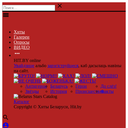

menu
Хиты
Галереи
Опросы
ВИДЕО

HIT.BY online
Увайдзице
альбо
зарэгіструйцеся
, каб дасылаць навіны
на сайт.
Антигерои
Беларусь
Герои
До слёз!
Звёзды
История
Происшествия
Факты
Каталог
Copyright © Хиты Беларуси, Hit.by

