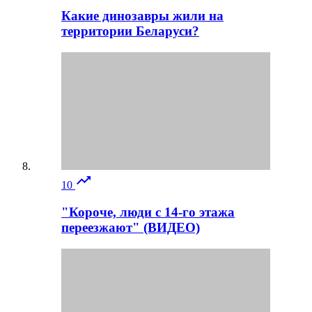
Какие динозавры жили на
территории Беларуси?

10
"Короче, люди с 14-го этажа
переезжают" (ВИДЕО)