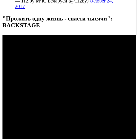
— 112.by МЧС Беларуси (@112by)
October 24,
2017
"Прожить одну жизнь - спасти тысячи":
BACKSTAGE