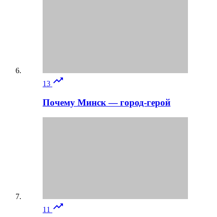

13
Почему Минск — город-герой

11