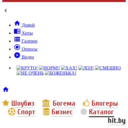


Домой

Хиты

Галереи

Опросы

Видео

Шоубиз
Богема
Блогеры
Спорт
Бизнес
Каталог
hit.by