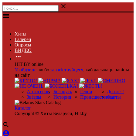

menu
Хиты
Галереи
Опросы
ВИДЕО

HIT.BY online
Увайдзице
альбо
зарэгіструйцеся
, каб дасылаць навіны
на сайт.
Антигерои
Беларусь
Герои
До слёз!
Звёзды
История
Происшествия
Факты
Каталог
Copyright © Хиты Беларуси, Hit.by

