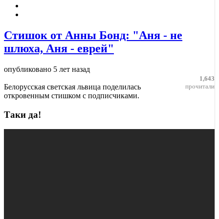
Стишок от Анны Бонд: "Аня - не
шлюха, Аня - еврей"
опубликовано
5 лет назад
1,643
Белорусская светская львица поделилась
прочитали
откровенным стишком с подписчиками.
Таки да!