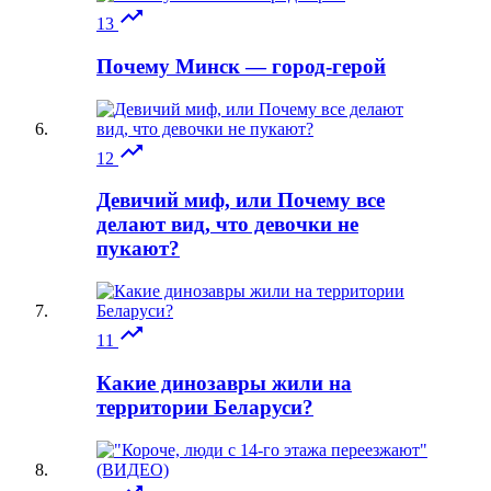

13
Почему Минск — город-герой

12
Девичий миф, или Почему все
делают вид, что девочки не
пукают?

11
Какие динозавры жили на
территории Беларуси?