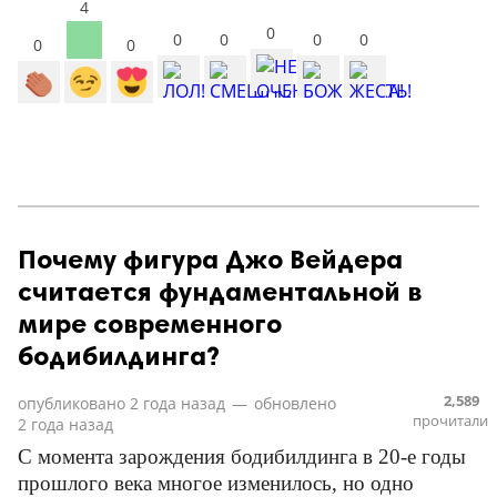
4
0
0
0
0
0
0
0
Почему фигура Джо Вейдера
считается фундаментальной в
мире современного
бодибилдинга?
2,589
опубликовано
2 года назад
—
обновлено
прочитали
2 года назад
С момента зарождения бодибилдинга в 20-е годы
прошлого века многое изменилось, но одно