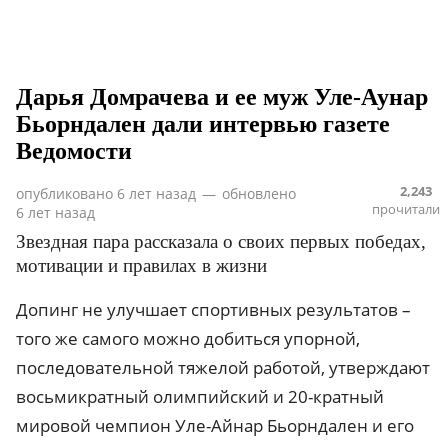
Дарья Домрачева и ее муж Уле-Аунар
Бьорндален дали интервью газете
Ведомости
2,243
опубликовано
6 лет назад
—
обновлено
прочитали
6 лет назад
Звездная пара рассказала о своих первых победах,
мотивации и правилах в жизни
Допинг не улучшает спортивных результатов –
того же самого можно добиться упорной,
последовательной тяжелой работой, утверждают
восьмикратный олимпийский и 20-кратный
мировой чемпион Уле-Айнар Бьорндален и его