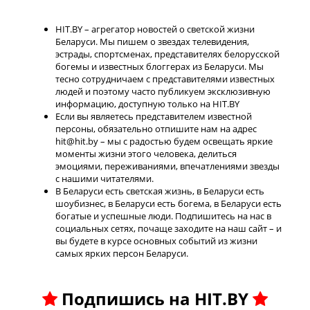
HIT.BY – агрегатор новостей о светской жизни
Беларуси. Мы пишем о звездах телевидения,
эстрады, спортсменах, представителях белорусской
богемы и известных блоггерах из Беларуси. Мы
тесно сотрудничаем с представителями известных
людей и поэтому часто публикуем эксклюзивную
информацию, доступную только на HIT.BY
Если вы являетесь представителем известной
персоны, обязательно отпишите нам на адрес
hit@hit.by – мы с радостью будем освещать яркие
моменты жизни этого человека, делиться
эмоциями, переживаниями, впечатлениями звезды
с нашими читателями.
В Беларуси есть светская жизнь, в Беларуси есть
шоубизнес, в Беларуси есть богема, в Беларуси есть
богатые и успешные люди. Подпишитесь на нас в
социальных сетях, почаще заходите на наш сайт – и
вы будете в курсе основных событий из жизни
самых ярких персон Беларуси.
Подпишись на HIT.BY