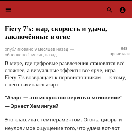
menu


Fiery 7’s: жар, скорость и удача,
заключённые в огне
948
опубликовано
9 месяцев назад
—
прочитали
обновлено
1 месяц назад
В мире, где цифровые развлечения становятся всё
сложнее, а визуальные эффекты всё ярче, игра
Fiery 7’s возвращает к первоисточникам — к тому,
с чего начинался азарт.
"Азарт — это искусство верить в мгновение"
— Эрнест Хемингуэй
Это классика с темпераментом. Огонь, цифры и
неуловимое ощущение того, что удача вот-вот