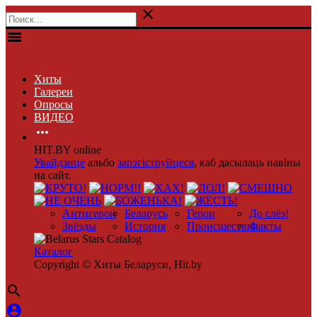

menu
Хиты
Галереи
Опросы
ВИДЕО

HIT.BY online
Увайдзице
альбо
зарэгіструйцеся
, каб дасылаць навіны
на сайт.
Антигерои
Беларусь
Герои
До слёз!
Звёзды
История
Происшествия
Факты
Каталог
Copyright © Хиты Беларуси, Hit.by

