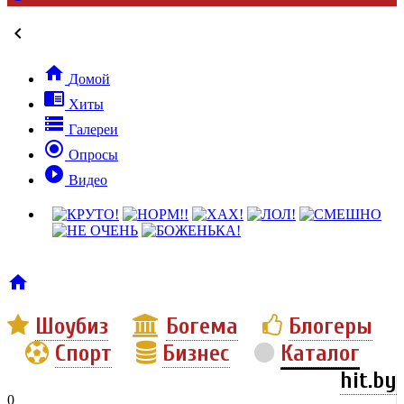


Домой

Хиты

Галереи

Опросы

Видео

Шоубиз
Богема
Блогеры
Спорт
Бизнес
Каталог
hit.by
0