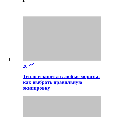

26
Тепло и защита в любые морозы:
как выбрать правильную
экипировку