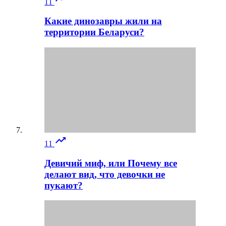
11
Какие динозавры жили на
территории Беларуси?

11
Девичий миф, или Почему все
делают вид, что девочки не
пукают?