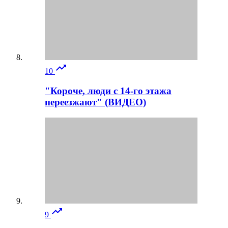

10
"Короче, люди с 14-го этажа
переезжают" (ВИДЕО)

9