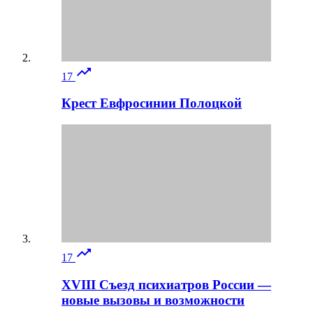

17
Крест Евфросинии Полоцкой

17
XVIII Съезд психиатров России —
новые вызовы и возможности