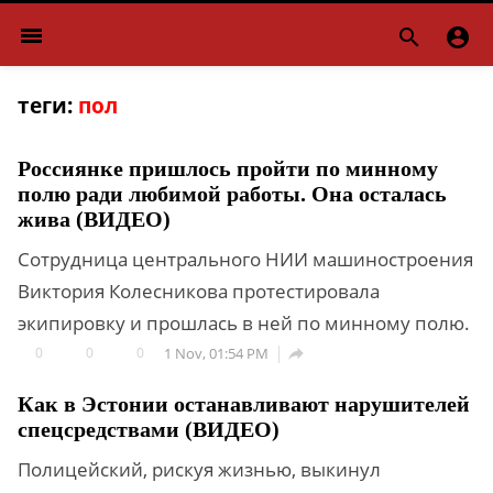
menu


теги:
пол
Россиянке пришлось пройти по минному
полю ради любимой работы. Она осталась
жива (ВИДЕО)
Сотрудница центрального НИИ машиностроения
Виктория Колесникова протестировала
экипировку и прошлась в ней по минному полю.
0
0
0
1 Nov, 01:54 PM

Как в Эстонии останавливают нарушителей
спецсредствами (ВИДЕО)
Полицейский, рискуя жизнью, выкинул