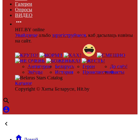
Галереи
Опросы
ВИДЕО

HIT.BY online
Увайдзице
альбо
зарэгіструйцеся
, каб дасылаць навіны
на сайт.
Антигерои
Беларусь
Герои
До слёз!
Звёзды
История
Происшествия
Факты
Каталог
Copyright © Хиты Беларуси, Hit.by




Домой