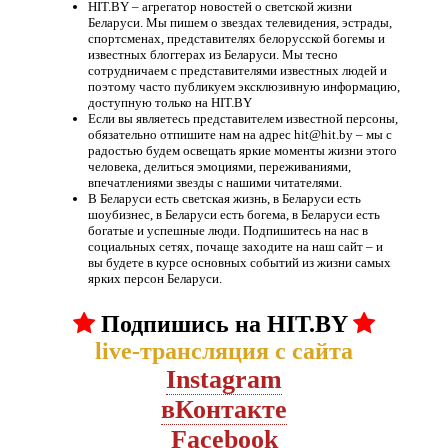
HIT.BY – агрегатор новостей о светской жизни
Беларуси. Мы пишем о звездах телевидения, эстрады,
спортсменах, представителях белорусской богемы и
известных блоггерах из Беларуси. Мы тесно
сотрудничаем с представителями известных людей и
поэтому часто публикуем эксклюзивную информацию,
доступную только на HIT.BY
Если вы являетесь представителем известной персоны,
обязательно отпишите нам на адрес hit@hit.by – мы с
радостью будем освещать яркие моменты жизни этого
человека, делиться эмоциями, переживаниями,
впечатлениями звезды с нашими читателями.
В Беларуси есть светская жизнь, в Беларуси есть
шоубизнес, в Беларуси есть богема, в Беларуси есть
богатые и успешные люди. Подпишитесь на нас в
социальных сетях, почаще заходите на наш сайт – и
вы будете в курсе основных событий из жизни самых
ярких персон Беларуси.
Подпишись на HIT.BY
live-трансляция с сайта
Instagram
вКонтакте
Facebook