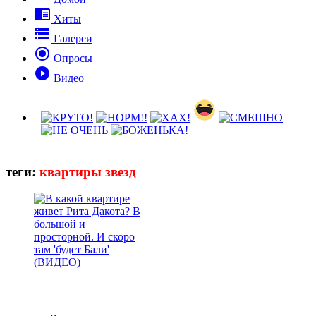

Хиты

Галереи

Опросы

Видео
теги:
квартиры звезд