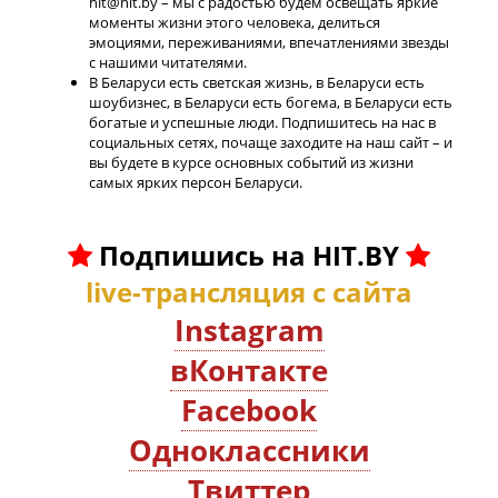
hit@hit.by – мы с радостью будем освещать яркие
моменты жизни этого человека, делиться
эмоциями, переживаниями, впечатлениями звезды
с нашими читателями.
В Беларуси есть светская жизнь, в Беларуси есть
шоубизнес, в Беларуси есть богема, в Беларуси есть
богатые и успешные люди. Подпишитесь на нас в
социальных сетях, почаще заходите на наш сайт – и
вы будете в курсе основных событий из жизни
самых ярких персон Беларуси.
Подпишись на HIT.BY
live-трансляция с сайта
Instagram
вКонтакте
Facebook
Oдноклассники
Твиттер