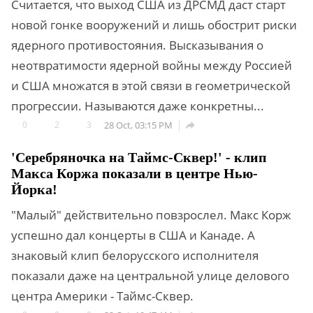
Считается, что выход США из ДРСМД даст старт
новой гонке вооружений и лишь обострит риски
ядерного противостояния. Высказывания о
неотвратимости ядерной войны между Россией
и США множатся в этой связи в геометрической
прогрессии. Называются даже конкретны...
0
2
3
28 Oct, 03:15 PM

'Серебряночка на Таймс-Сквер!' - клип
Макса Коржа показали в центре Нью-
Йорка!
"Малый" действительно повзрослел. Макс Корж
успешно дал концерты в США и Канаде. А
знаковый клип белорусского исполнителя
показали даже на центральной улице делового
центра Америки - Таймс-Сквер.