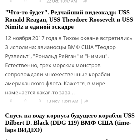
0
0
0
22 Oct, 10:47 AM

"Что-то будет". Редчайший видеокадр: USS
Ronald Reagan, USS Theodore Roosevelt и USS
Nimitz в единой эскадре
12 ноября 2017 года в Тихом океане встретились
3 исполина: авианосцы ВМФ США "Теодор
Рузвельт", "Рональд Рейган" и "Нимиц".
Естественно, трех морских монстров
сопровождали множественные корабли
американского флота. Кажется, в мире
намечается какая-то зава...
0
0
0
13 Nov, 10:41 AM

Спуск на воду корпуса будущего корабля USS
Dilbert D. Black (DDG 119) ВМФ США (time-
laps ВИДЕО)