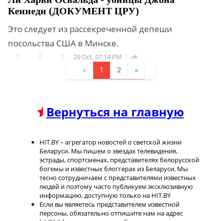
Кеннеди (ДОКУМЕНТ ЦРУ)
Это следует из рассекреченной депеши
посольства США в Минске.
0
0
0
29 Oct, 07:14 PM

«
1
2
»
Вернуться на главную
HIT.BY – агрегатор новостей о светской жизни
Беларуси. Мы пишем о звездах телевидения,
эстрады, спортсменах, представителях белорусской
богемы и известных блоггерах из Беларуси. Мы
тесно сотрудничаем с представителями известных
людей и поэтому часто публикуем эксклюзивную
информацию, доступную только на HIT.BY
Если вы являетесь представителем известной
персоны, обязательно отпишите нам на адрес