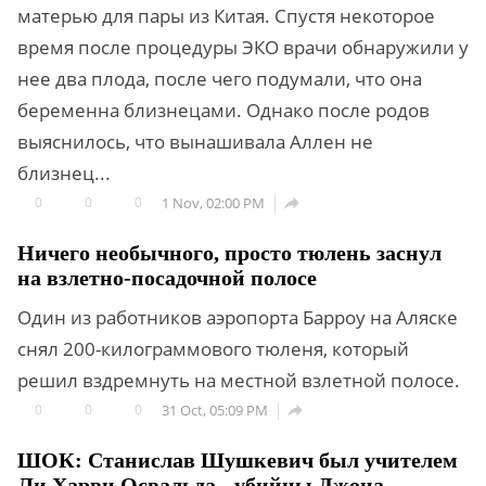
матерью для пары из Китая. Спустя некоторое
время после процедуры ЭКО врачи обнаружили у
нее два плода, после чего подумали, что она
беременна близнецами. Однако после родов
выяснилось, что вынашивала Аллен не
близнец...
0
0
0
1 Nov, 02:00 PM

Ничего необычного, просто тюлень заснул
на взлетно-посадочной полосе
Один из работников аэропорта Барроу на Аляске
снял 200-килограммового тюленя, который
решил вздремнуть на местной взлетной полосе.
0
0
0
31 Oct, 05:09 PM

ШОК: Станислав Шушкевич был учителем
Ли Харви Освальда - убийцы Джона