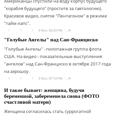
Американцы спустили на воду корпус будущего
"корабля будущего" (простите за тавтологию).
Красивое видео, снятое "Пентагоном" в режиме
"тайм-лапс".
0
0
0
9 Nov, 04:33 PM

"Голубые Ангелы" над Сан-Франциско
"Голубые Ангелы" - пилотажная группа флота
США. На видео - показательные выступления
"ангелов" над Сан-Франциско в октябре 2017 года
на аэрошоу.
0
0
0
3 Nov, 07:14 PM

И такое бывает: женщина, будучи
беременной, забеременела снова (ФОТО
счастливой матери)
Женщина согласилась стать суррогатной