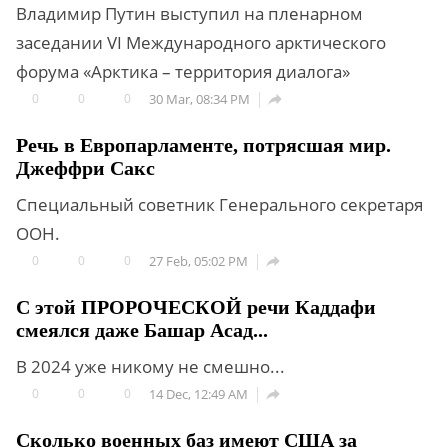
Владимир Путин выступил на пленарном
заседании VI Международного арктического
форума «Арктика – территория диалога»
0
0
0
30 Mar, 08:34 PM

Речь в Европарламенте, потрясшая мир.
Джеффри Сакс
Специальный советник Генерального секретаря
ООН.
0
0
0
27 Feb, 05:02 PM

С этой ПРОРОЧЕСКОЙ речи Каддафи
смеялся даже Башар Асад...
В 2024 уже никому не смешно...
0
0
0
14 Dec, 12:49 AM

Сколько военных баз имеют США за