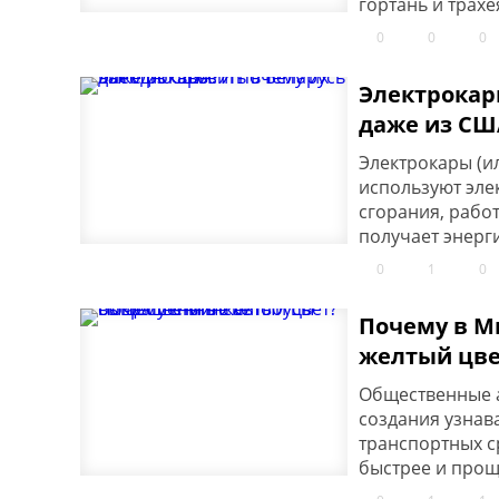
гортань и трахе
0
0
0
Электрокар
даже из СШ
Электрокары (и
используют эле
сгорания, рабо
получает энерги
0
1
0
Почему в М
желтый цве
Общественные а
создания узнав
транспортных с
быстрее и проще