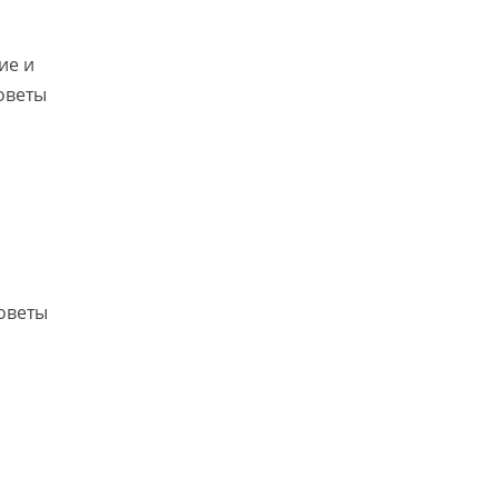
ие и
оветы
Советы