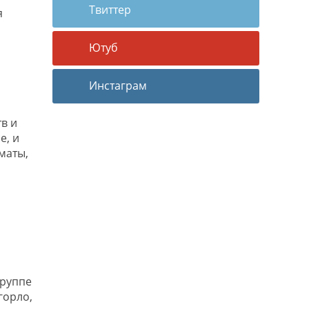
Твиттер
я
Ютуб
Инстаграм
в и
е, и
маты,
группе
горло,