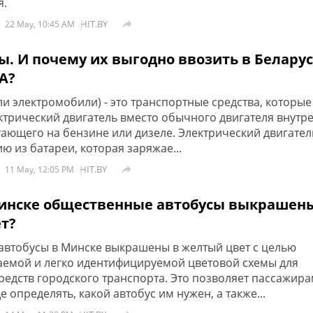
я.
HIT.BY

22 May, 10:45 AM
ы. И почему их выгодно ввозить в Белару
А?
ли электромобили) - это транспортные средства, которые
ктрический двигатель вместо обычного двигателя внутр
тающего на бензине или дизеле. Электрический двигател
ю из батареи, которая заряжае...
HIT.BY

11 May, 12:05 PM
инске общественные автобусы выкрашен
т?
втобусы в Минске выкрашены в желтый цвет с целью
аемой и легко идентифицируемой цветовой схемы для
редств городского транспорта. Это позволяет пассажир
 определять, какой автобус им нужен, а также...