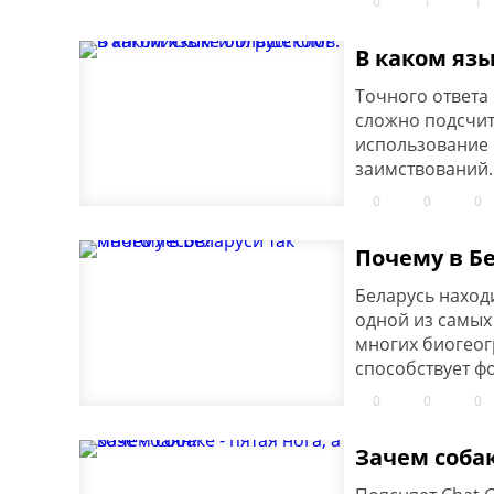
0
1
1
В каком язы
Точного ответа 
сложно подсчита
использование 
заимствований.
0
0
0
Почему в Бе
Беларусь находи
одной из самых
многих биогеог
способствует ф
0
0
0
Зачем собаке