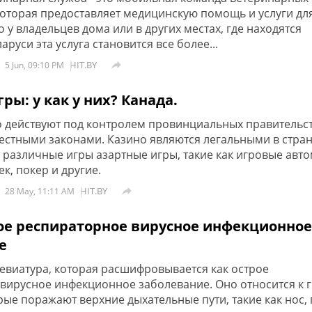
которая предоставляет медицинскую помощь и услуги дл
у владельцев дома или в других местах, где находятся
аруси эта услуга становится все более...
HIT.BY

5 Jun, 09:10 PM
ры: у как у них? Канада.
о действуют под контролем провинциальных правительст
естными законами. Казино являются легальными в стран
 различные игры азартные игры, такие как игровые авто
ек, покер и другие.
HIT.BY

28 May, 11:11 AM
рое респираторное вирусное инфекционное
е
ревиатура, которая расшифровывается как острое
вирусное инфекционное заболевание. Оно относится к 
ые поражают верхние дыхательные пути, такие как нос, 