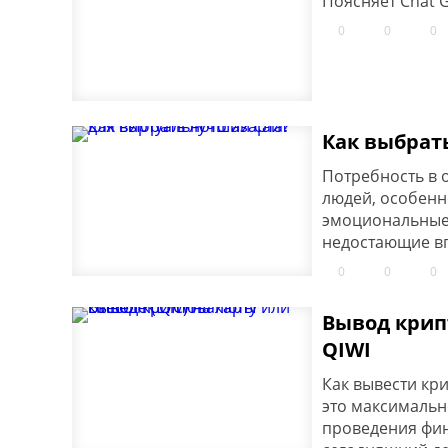
Поясняет Chat 
0
0
0
Как выбрат
Потребность в 
людей, особенн
эмоциональные 
недостающие вп
0
0
0
Вывод крипт
QIWI
Как вывести кри
это максимальн
проведения фин