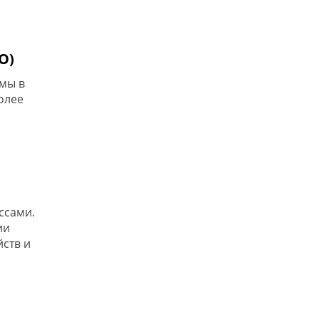
О)
мы в
олее
ссами.
ии
ств и