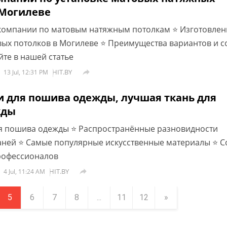
 Могилеве
компании по матовым натяжным потолкам ⭐ Изготовлен
вых потолков в Могилеве ⭐ Преимущества вариантов и с
йте в нашей статье
HIT.BY

13 Jul, 12:31 PM
и для пошива одежды, лучшая ткань для
жды
я пошива одежды ⭐️ Распространённые разновидности
аней ⭐️ Самые популярные искусственные материалы ⭐️ 
рофессионалов
HIT.BY

4 Jul, 11:24 AM
5
6
7
8
...
11
12
»