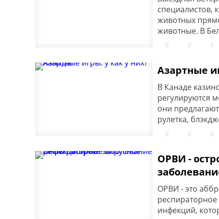
специалистов, 
животных прямо 
животные. В Бел
0
0
1
Азартные иг
В Канаде казин
регулируются м
они предлагают
рулетка, блэкдж
0
0
0
ОРВИ - ост
заболевани
ОРВИ - это абб
респираторное 
инфекций, котор