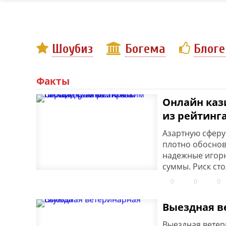
Шоубиз
Богема
Блог
Факты
Онлайн каз
из рейтинг
Азартную сферу
плотно обоснов
надежные игорн
суммы. Риск сто
0
0
0
Выездная в
Выездная ветер