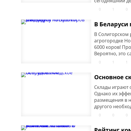
сегодняшний де
0
1
0
В Беларуси 
В Солигорском 
агрогородке Но
6000 коров! Пр
Вероятно, это 
0
1
1
Основное с
Склады играют 
Однако их эффе
размещения в н
другого необход
0
0
0
Рейтинг ко