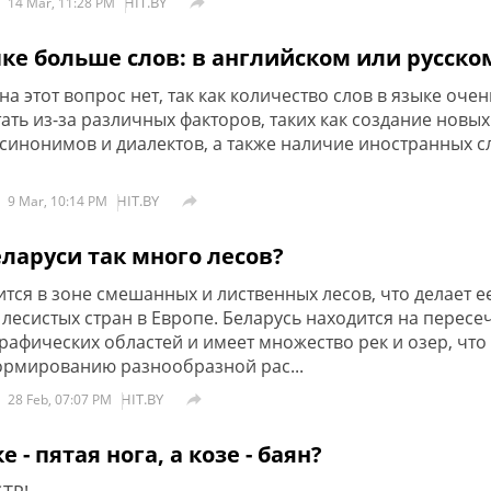
HIT.BY

14 Mar, 11:28 PM
ке больше слов: в английском или русско
на этот вопрос нет, так как количество слов в языке очен
ть из-за различных факторов, таких как создание новых
синонимов и диалектов, а также наличие иностранных с
HIT.BY

9 Mar, 10:14 PM
ларуси так много лесов?
тся в зоне смешанных и лиственных лесов, что делает е
 лесистых стран в Европе. Беларусь находится на пересе
рафических областей и имеет множество рек и озер, что
ормированию разнообразной рас...
HIT.BY

28 Feb, 07:07 PM
 - пятая нога, а козе - баян?