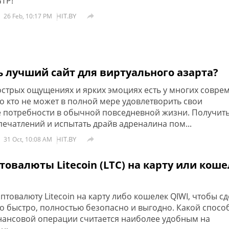
GTP!
HIT.BY

26 Feb, 10:17 PM
ь лучший сайт для виртуального азарта?
острых ощущениях и ярких эмоциях есть у многих совре
о кто не может в полной мере удовлетворить свои
потребности в обычной повседневной жизни. Получит
ечатлений и испытать драйв адреналина пом...
HIT.BY

31 Oct, 10:08 AM
овалюты Litecoin (LTC) на карту или кош
птовалюту Litecoin на карту либо кошелек QIWI, чтобы сд
о быстро, полностью безопасно и выгодно. Какой спосо
ансовой операции считается наиболее удобным на