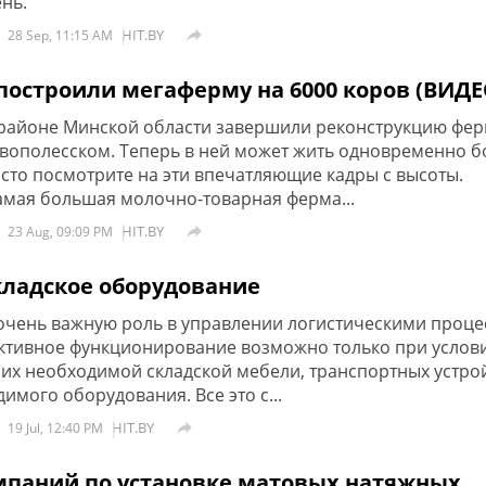
нь.
HIT.BY

28 Sep, 11:15 AM
построили мегаферму на 6000 коров (ВИДЕ
районе Минской области завершили реконструкцию фер
вополесском. Теперь в ней может жить одновременно б
осто посмотрите на эти впечатляющие кадры с высоты.
самая большая молочно-товарная ферма...
HIT.BY

23 Aug, 09:09 PM
кладское оборудование
очень важную роль в управлении логистическими проце
ктивное функционирование возможно только при услов
их необходимой складской мебели, транспортных устрой
имого оборудования. Все это с...
HIT.BY

19 Jul, 12:40 PM
мпаний по установке матовых натяжных