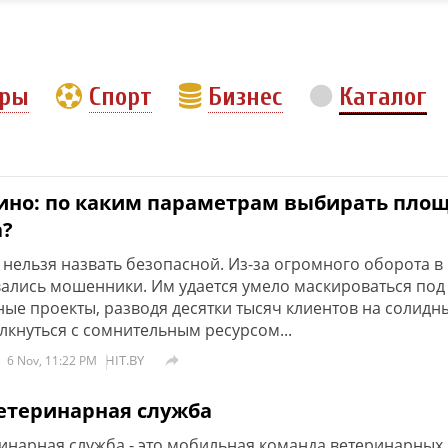
еры
Спорт
Бизнес
Каталог
ино: по каким параметрам выбирать пло
а?
 нельзя назвать безопасной. Из-за огромного оборота в
ались мошенники. Им удается умело маскироваться под
ые проекты, разводя десятки тысяч клиентов на солидн
лкнуться с сомнительным ресурсом...
HIT.BY

6 Nov, 11:22 PM
етеринарная служба
инарная служба - это мобильная команда ветеринарных