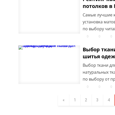
потолков в
Самые лучшие 
установка мато
по выбору чита
0
0
0
Выбор ткан
шитья оде
Выбор ткани дл
натуральных тк
по выбору от п
0
0
0
«
1
2
3
4